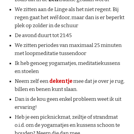
We zitten aan de Linge als het niet regent. Bij
regen gaat het
wél
door, maar dan is er beperkt
plek op zolder in de schuur
De avond duurt t
ot 2
1
:
45
We zitten periodes van maximaal 25 minuten
met loopmeditatie tussendoor
Ik heb geno
eg
yogamatjes, meditatiekussens
en stoelen
Neem zelf een
dekentje
mee dat je over je rug,
billen en benen kunt slaan.
Dan is de kou geen enkel probleem weet ik uit
ervaring!
Heb je een picknickmat, zeiltje of strandmat
o.i.d. om de yogamatjes en kussens schoon te
houden? Neem die dan mee.