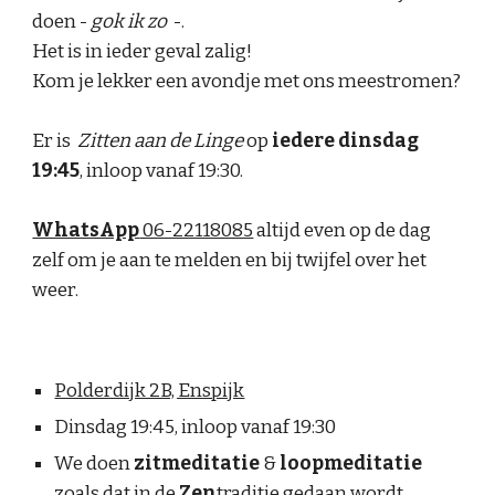
doen -
gok ik zo
-.
Het is in ieder geval zalig!
Kom je lekker een avondje
met ons meestromen?
Er is
Zitten aan de Linge
op
iedere dinsdag
19:45
, inloop vanaf 19:30.
WhatsApp
06-22118085
altijd even op de dag
zelf om je aan te melden en bij twijfel over het
weer.
Polderdijk 2B, Enspijk
Dinsdag 1
9:
45, inloop vanaf 19:30
We doen
zitmeditatie
&
loopmeditatie
zoals dat in de
Zen
traditie gedaan wordt