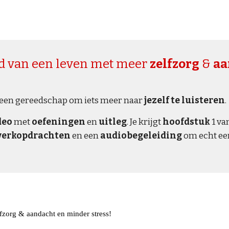
ip to main content
Skip to navigat
rd van een leven met meer 
zelfzorg
 & 
aa
e een gereedschap om iets meer naar 
jezelf te luisteren
. 
deo
 met 
oefeningen
 en 
uitleg
. Je krijgt 
hoofdstuk
 1 va
erkopdrachten
 en een 
audiobegeleiding