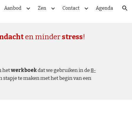
Aanbod
Zen
Contact
Agenda
ion
ndacht
 en minder 
stress
!
n het 
werkboek
 dat we gebruiken in de 
8-
 om echt een stapje te maken met het begin van een 