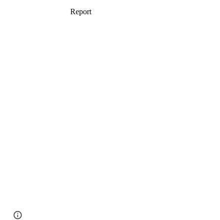
Google Sites
Report abuse