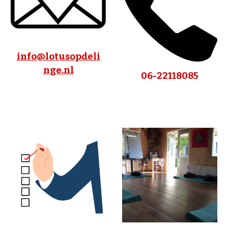
info@lotusopdeli
nge.nl
06-22118085