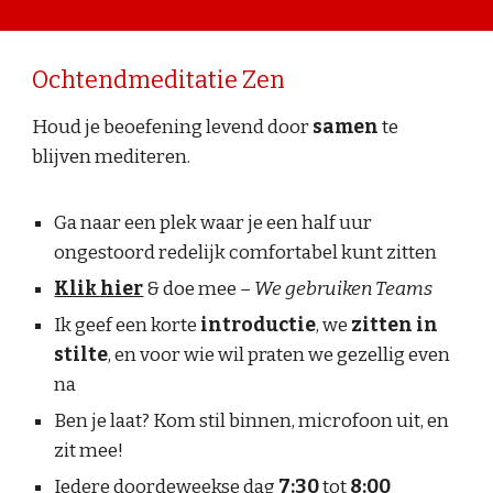
Ochtendmeditatie Zen
Houd je beoefening levend door
samen
te
blijven mediteren.
Ga naar een plek waar je een half uur
ongestoord redelijk comfortabel kunt zitten
Klik hier
& doe mee
–
We gebruiken
Teams
Ik geef een korte
introductie
, we
zitten in
stilte
, en voor wie wil praten we gezellig even
na
Ben je laat? Kom stil binnen, microfoon uit, en
zit mee!
Iedere doordeweekse dag
7:30
tot
8:00