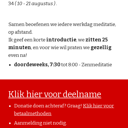
34
( 10 - 21 augustus )
.
Samen beoefenen we iedere werkdag meditatie,
op afstand.
Ik geef een korte
introductie
, we
zitten
25
minuten
, en voor wie wil praten we
gezellig
even na!
doordeweeks, 7:30
tot 8:00 - Zenmeditatie
Klik hier voor deelname
Donatie doen achteraf? Graag!
Klik hier voor
betaalmethoden
Aanmelding niet nodig.