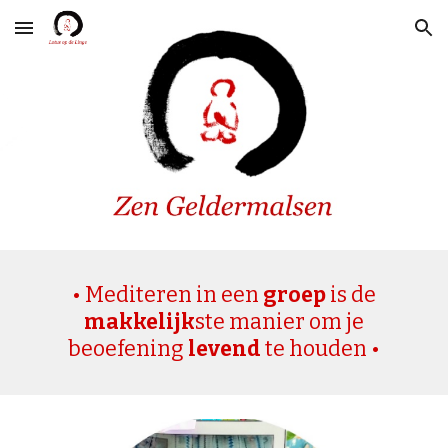
Skip to main content
Skip to navigation
• Mediteren in een
groep
is de
makkelijk
ste manier om je
beoefening
levend
te houden •