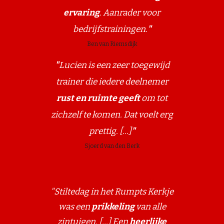
ervaring
. Aanrader voor
bedrijfstrainingen.
"
Ben van Riemsdijk
"
Lucien is een
zeer toegewijd
trainer di
e iedere deelnemer
rust en ruimte geeft
om tot
zichzelf te komen. Dat voelt erg
prettig. [...]
"
Sjoerd van den Berk
"Stiltedag in het Rumpts Kerkje
was een
prikkeling
van alle
zintuigen. [...] Een
heerlijke