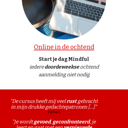
Online in de ochtend
Start je dag Mindful
iedere
doordeweekse
ochtend
aanmelding niet nodig
"De cursus heeft mij veel
rust
gebracht
in mijn drukke gedachtepatronen [...]"
Barbara
"Je wordt
gevoed
,
geconfronteerd
, je
leert en gaat met een
vernieuwde