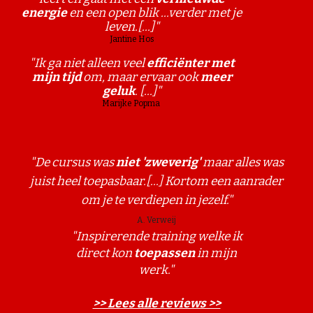
energie
en een open blik ...verder met je
leven.[...]"
Jantine Hos
"Ik ga niet alleen veel
efficiënter met
mijn tijd
om, maar ervaar ook
meer
geluk
. [...]"
Marijke Popma
"
De cursus was
niet 'zweverig'
maar alles was
juist heel toepasbaar.[...] Kortom een aanrader
om je te verdiepen in jezelf."
A. Verweij
"Inspirerende training welke ik
direct kon
toepassen
in mijn
werk."
>> Lees alle reviews >>