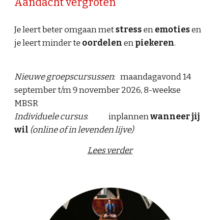
Aandacht vergroten
Je leert beter omgaan met
stress
en
emoties
en
je leert minder te
oordelen
en
piekeren
.
Nieuwe groepscursussen
:
maandagavond 14
september t/m 9 november 2026, 8-weekse
MBSR
Individuele cursus
:
inplannen
wanneer jij
wil
(online of in levenden lijve)
Lees verder